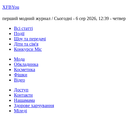
Х
FB
You
перший модний журнал /
Сьогодні - 6 сер 2026, 12:39 -
четвер
Всі статті
Події
Шоу та передачі
Діти та сім'я
Конкурси Міс
Мода
Обкладинка
Косметика
Фішки
Відео
Доступ
Контакти
Нашамама
Здорове харчування
Міледі