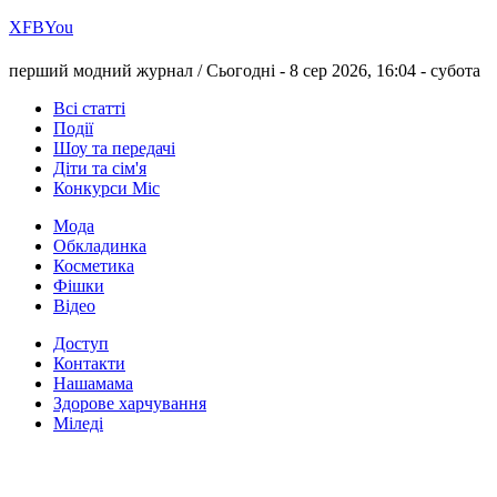
Х
FB
You
перший модний журнал /
Сьогодні - 8 сер 2026, 16:04 -
субота
Всі статті
Події
Шоу та передачі
Діти та сім'я
Конкурси Міс
Мода
Обкладинка
Косметика
Фішки
Відео
Доступ
Контакти
Нашамама
Здорове харчування
Міледі