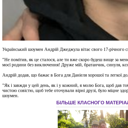
Український шоумен Андрій Джеджула вітає свого 17-річного с
"Не помітив, як це сталося, але ти вже скоро будеш вище за ме
моєї родини без виключення! Друже мій, братанчик, синуля, кєн
Андрій додав, що бажає в Бога для Даніеля хорошої та легкої до
"Як і завжди у цей день, як і у кожний, я молю Бога, щоб дав т
чистою совістю, щоб тебе оточували вірні друзі, було міцне здор
шоумен.