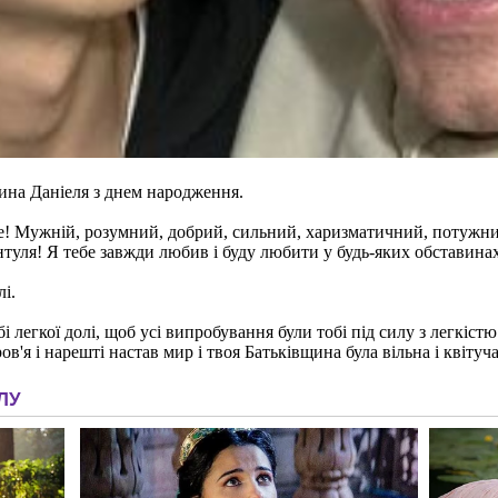
ина Даніеля з днем народження.
не! Мужній, розумний, добрий, сильний, харизматичний, потужний 
туля! Я тебе завжди любив і буду любити у будь-яких обставинах!
лі.
обі легкої долі, щоб усі випробування були тобі під силу з легкі
ов'я і нарешті настав мир і твоя Батьківщина була вільна і квіту