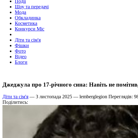
Події
Шоу та передачі
Мода
Обкладинка
Косметика
Конкурси Міс
Діти та сім'я
Фішки
Фото
Відео
Блоги
Джеджула про 17-річного сина: Навіть не помітив,
Діти та сім'я
— 3 листопада 2025 —
lemberglegion
Переглядів: 9
Поділитись: