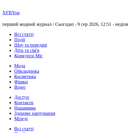
Х
FB
You
перший модний журнал /
Сьогодні - 9 сер 2026, 12:51 -
неділя
Всі статті
Події
Шоу та передачі
Діти та сім'я
Конкурси Міс
Мода
Обкладинка
Косметика
Фішки
Відео
Доступ
Контакти
Нашамама
Здорове харчування
Міледі
Всі статті