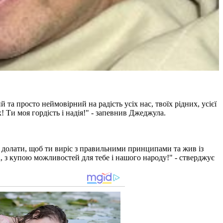
та просто неймовірний на радість усіх нас, твоїх рідних, усієї
 Ти моя гордість і надія!" - запевнив Джеджула.
стю долати, щоб ти виріс з правильними принципами та жив із
ча, з купою можливостей для тебе і нашого народу!" - стверджує