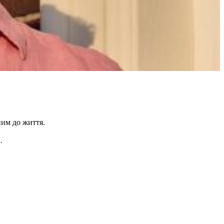
ним до життя.
.