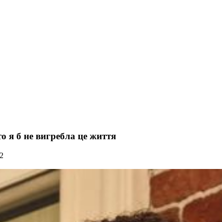
о я б не вигребла це життя
2