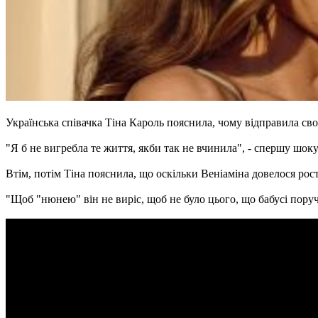
Українська співачка Тіна Кароль пояснила, чому відправила сво
"Я б не вигребла те життя, якби так не вчинила", - спершу шок
Втім, потім Тіна пояснила, що оскільки Веніаміна довелося рос
"Щоб "нюнею" він не виріс, щоб не було цього, що бабусі поруч 