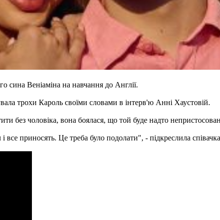
го сина Веніаміна на навчання до Англії.
увала трохи Кароль своїми словами в інтерв'ю Анні Хаустовій.
тити без чоловіка, вона боялася, що той буде надто непристосова
і все приносять. Це треба було подолати", - підкреслила співачка