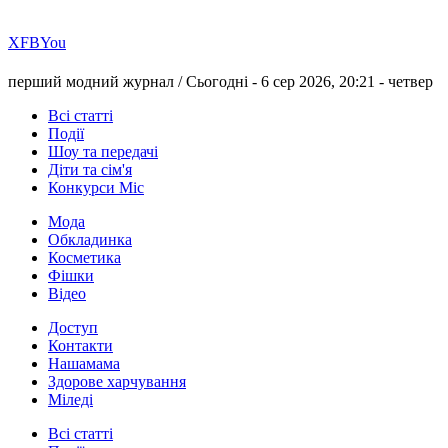
Х
FB
You
перший модний журнал /
Сьогодні - 6 сер 2026, 20:21 -
четвер
Всі статті
Події
Шоу та передачі
Діти та сім'я
Конкурси Міс
Мода
Обкладинка
Косметика
Фішки
Відео
Доступ
Контакти
Нашамама
Здорове харчування
Міледі
Всі статті