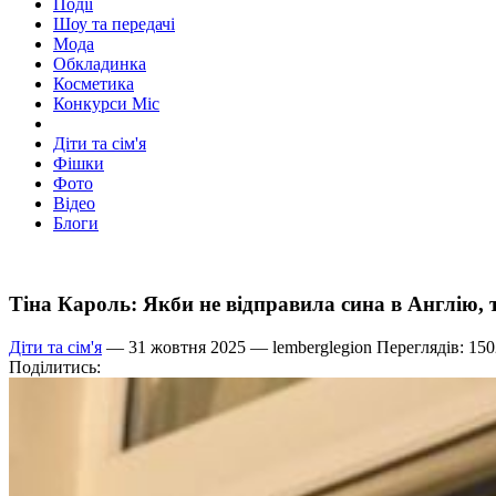
Події
Шоу та передачі
Мода
Обкладинка
Косметика
Конкурси Міс
Діти та сім'я
Фішки
Фото
Відео
Блоги
Тіна Кароль: Якби не відправила сина в Англію, т
Діти та сім'я
— 31 жовтня 2025 —
lemberglegion
Переглядів: 150
Поділитись: