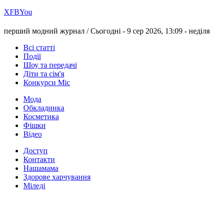
Х
FB
You
перший модний журнал /
Сьогодні - 9 сер 2026, 13:09 -
неділя
Всі статті
Події
Шоу та передачі
Діти та сім'я
Конкурси Міс
Мода
Обкладинка
Косметика
Фішки
Відео
Доступ
Контакти
Нашамама
Здорове харчування
Міледі