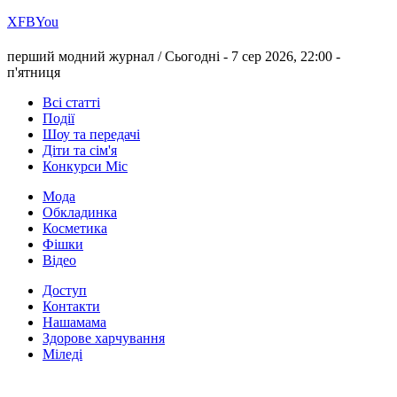
Х
FB
You
перший модний журнал /
Сьогодні - 7 сер 2026, 22:00 -
п'ятниця
Всі статті
Події
Шоу та передачі
Діти та сім'я
Конкурси Міс
Мода
Обкладинка
Косметика
Фішки
Відео
Доступ
Контакти
Нашамама
Здорове харчування
Міледі