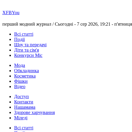
Х
FB
You
перший модний журнал /
Сьогодні - 7 сер 2026, 19:21 -
п'ятниця
Всі статті
Події
Шоу та передачі
Діти та сім'я
Конкурси Міс
Мода
Обкладинка
Косметика
Фішки
Відео
Доступ
Контакти
Нашамама
Здорове харчування
Міледі
Всі статті