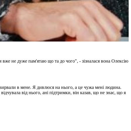
м вже не дуже пам'ятаю що та до чого", - зізналася вона Олексію
вирвали в мене. Я дивлюся на нього, а це чужа мені людина.
ідчувала від нього, ані підтримки, він казав, що не знає, що я