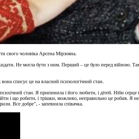
ути свого чоловіка Арсена Мірзояна.
о кидати. Не могла бути з ним. Перший – це було перед війною. Та
ж вона списує це на власний психологічний стан.
психічний стан. Я припинила і його любити, і дітей. Ніби серце 
ійти і що робити, і трішки, можливо, неправильно це робив. Я не в
рили. Все добре", - запевнила співачка.