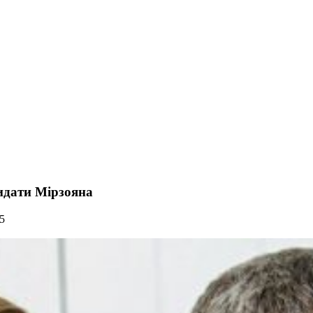
кидати Мірзояна
5