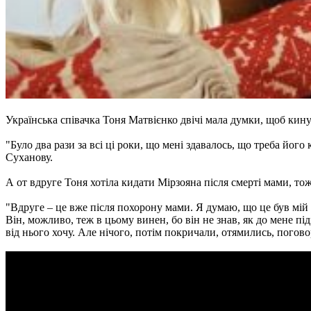
Українська співачка Тоня Матвієнко двічі мала думки, щоб кин
"Було два рази за всі ці роки, що мені здавалось, що треба йог
Суханову.
А от вдруге Тоня хотіла кидати Мірзояна після смерті мами, то
"Вдруге – це вже після похорону мами. Я думаю, що це був мій 
Він, можливо, теж в цьому винен, бо він не знав, як до мене під
від нього хочу. Але нічого, потім покричали, отямились, погово