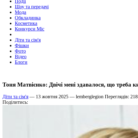
Події
Шоу та передачі
Мода
Обкладинка
Косметика
Конкурси Міс
Діти та сім'я
Фішки
Фото
Відео
Блоги
Тоня Матвієнко: Двічі мені здавалося, що треба 
Діти та сім'я
— 13 жовтня 2025 —
lemberglegion
Переглядів: 218
Поділитись: