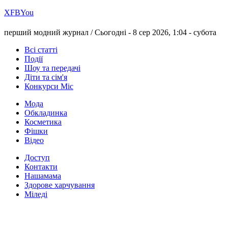
Х
FB
You
перший модний журнал /
Сьогодні - 8 сер 2026, 1:04 -
субота
Всі статті
Події
Шоу та передачі
Діти та сім'я
Конкурси Міс
Мода
Обкладинка
Косметика
Фішки
Відео
Доступ
Контакти
Нашамама
Здорове харчування
Міледі