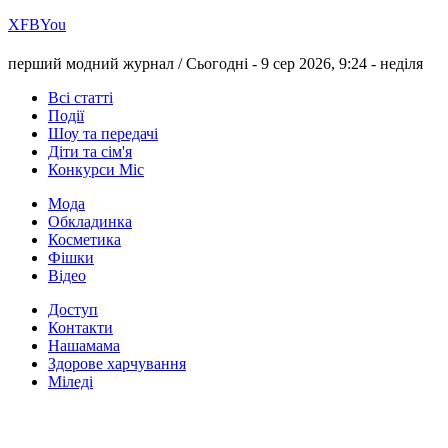
Х
FB
You
перший модний журнал /
Сьогодні - 9 сер 2026, 9:24 -
неділя
Всі статті
Події
Шоу та передачі
Діти та сім'я
Конкурси Міс
Мода
Обкладинка
Косметика
Фішки
Відео
Доступ
Контакти
Нашамама
Здорове харчування
Міледі