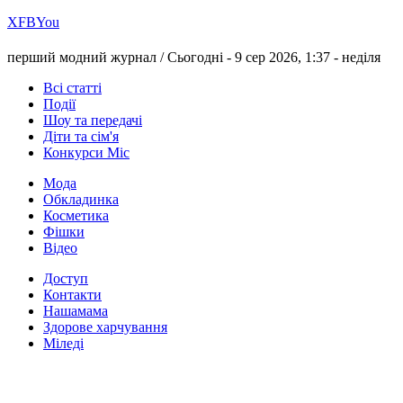
Х
FB
You
перший модний журнал /
Сьогодні - 9 сер 2026, 1:37 -
неділя
Всі статті
Події
Шоу та передачі
Діти та сім'я
Конкурси Міс
Мода
Обкладинка
Косметика
Фішки
Відео
Доступ
Контакти
Нашамама
Здорове харчування
Міледі