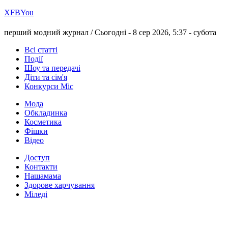
Х
FB
You
перший модний журнал /
Сьогодні - 8 сер 2026, 5:37 -
субота
Всі статті
Події
Шоу та передачі
Діти та сім'я
Конкурси Міс
Мода
Обкладинка
Косметика
Фішки
Відео
Доступ
Контакти
Нашамама
Здорове харчування
Міледі