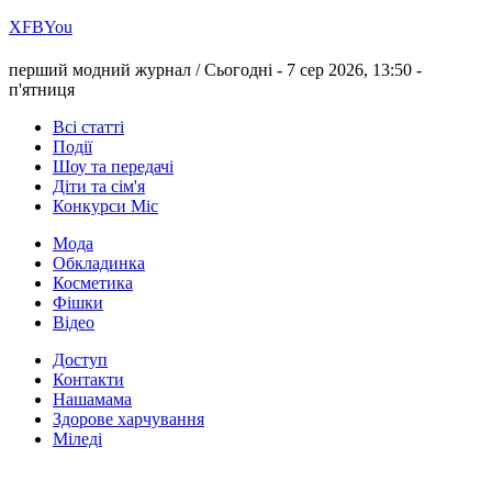
Х
FB
You
перший модний журнал /
Сьогодні - 7 сер 2026, 13:50 -
п'ятниця
Всі статті
Події
Шоу та передачі
Діти та сім'я
Конкурси Міс
Мода
Обкладинка
Косметика
Фішки
Відео
Доступ
Контакти
Нашамама
Здорове харчування
Міледі