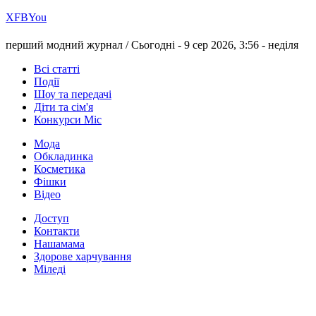
Х
FB
You
перший модний журнал /
Сьогодні - 9 сер 2026, 3:56 -
неділя
Всі статті
Події
Шоу та передачі
Діти та сім'я
Конкурси Міс
Мода
Обкладинка
Косметика
Фішки
Відео
Доступ
Контакти
Нашамама
Здорове харчування
Міледі