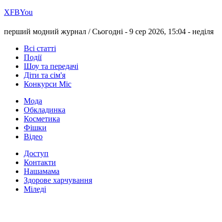
Х
FB
You
перший модний журнал /
Сьогодні - 9 сер 2026, 15:04 -
неділя
Всі статті
Події
Шоу та передачі
Діти та сім'я
Конкурси Міс
Мода
Обкладинка
Косметика
Фішки
Відео
Доступ
Контакти
Нашамама
Здорове харчування
Міледі