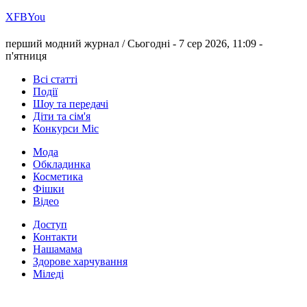
Х
FB
You
перший модний журнал /
Сьогодні - 7 сер 2026, 11:09 -
п'ятниця
Всі статті
Події
Шоу та передачі
Діти та сім'я
Конкурси Міс
Мода
Обкладинка
Косметика
Фішки
Відео
Доступ
Контакти
Нашамама
Здорове харчування
Міледі