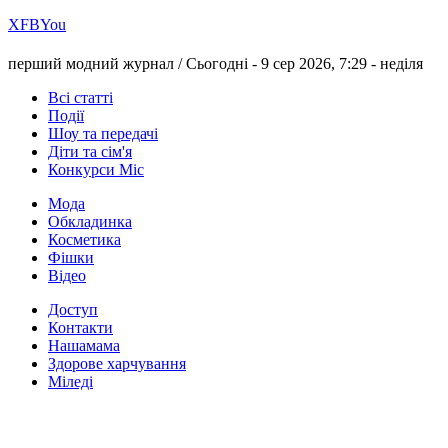
Х
FB
You
перший модний журнал /
Сьогодні - 9 сер 2026, 7:29 -
неділя
Всі статті
Події
Шоу та передачі
Діти та сім'я
Конкурси Міс
Мода
Обкладинка
Косметика
Фішки
Відео
Доступ
Контакти
Нашамама
Здорове харчування
Міледі