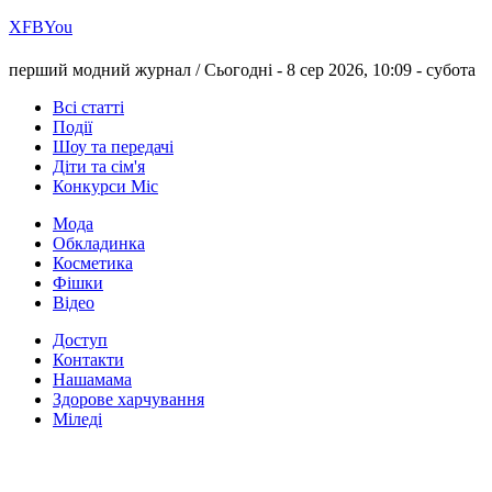
Х
FB
You
перший модний журнал /
Сьогодні - 8 сер 2026, 10:09 -
субота
Всі статті
Події
Шоу та передачі
Діти та сім'я
Конкурси Міс
Мода
Обкладинка
Косметика
Фішки
Відео
Доступ
Контакти
Нашамама
Здорове харчування
Міледі