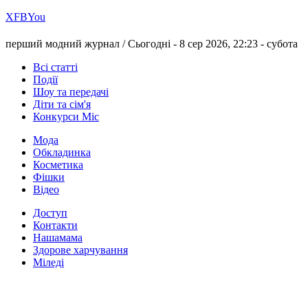
Х
FB
You
перший модний журнал /
Сьогодні - 8 сер 2026, 22:23 -
субота
Всі статті
Події
Шоу та передачі
Діти та сім'я
Конкурси Міс
Мода
Обкладинка
Косметика
Фішки
Відео
Доступ
Контакти
Нашамама
Здорове харчування
Міледі