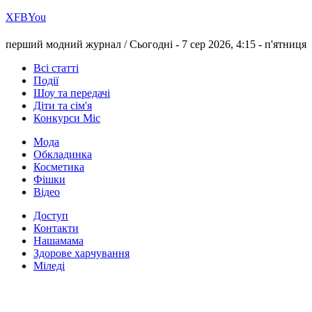
Х
FB
You
перший модний журнал /
Сьогодні - 7 сер 2026, 4:15 -
п'ятниця
Всі статті
Події
Шоу та передачі
Діти та сім'я
Конкурси Міс
Мода
Обкладинка
Косметика
Фішки
Відео
Доступ
Контакти
Нашамама
Здорове харчування
Міледі