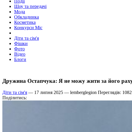
Події
Шоу та передачі
Мода
Обкладинка
Косметика
Конкурси Міс
Діти та сім'я
Фішки
Фото
Відео
Блоги
Дружина Остапчука: Я не можу жити за його раху
Діти та сім'я
— 17 липня 2025 —
lemberglegion
Переглядів: 1082
Поділитись: