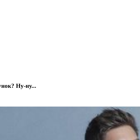
нок? Ну-ну...