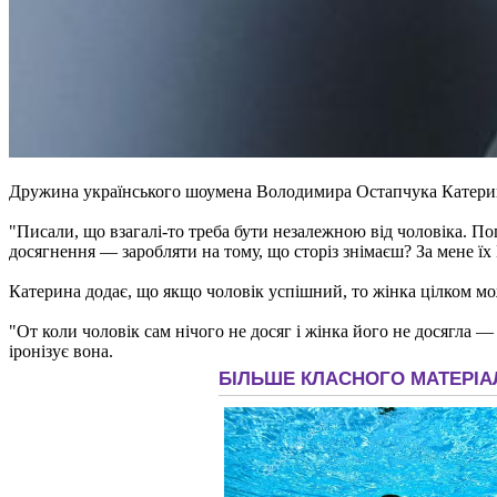
Дружина українського шоумена Володимира Остапчука Катерина
"Писали, що взагалі-то треба бути незалежною від чоловіка. По
досягнення — заробляти на тому, що сторіз знімаєш? За мене їх
Катерина додає, що якщо чоловік успішний, то жінка цілком мож
"От коли чоловік сам нічого не досяг і жінка його не досягла —
іронізує вона.