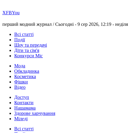
Х
FB
You
перший модний журнал /
Сьогодні - 9 сер 2026, 12:19 -
неділя
Всі статті
Події
Шоу та передачі
Діти та сім'я
Конкурси Міс
Мода
Обкладинка
Косметика
Фішки
Відео
Доступ
Контакти
Нашамама
Здорове харчування
Міледі
Всі статті