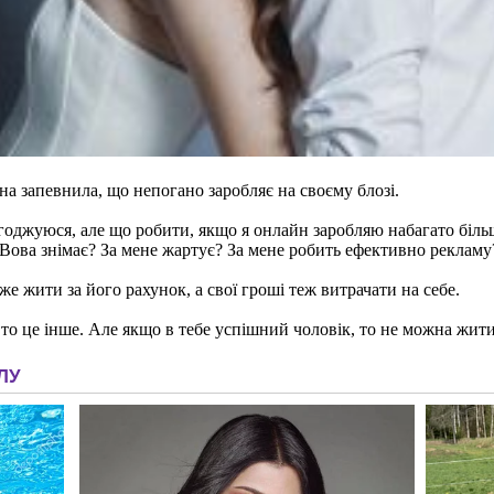
 запевнила, що непогано заробляє на своєму блозі.
годжуюся, але що робити, якщо я онлайн заробляю набагато більш
 Вова знімає? За мене жартує? За мене робить ефективно рекламу
е жити за його рахунок, а свої гроші теж витрачати на себе.
 то це інше. Але якщо в тебе успішний чоловік, то не можна жити