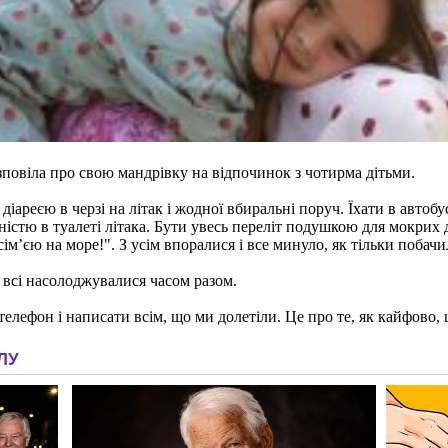
овіла про свою мандрівку на відпочинок з чотирма дітьми.
діареєю в черзі на літак і жодної вбиральні поруч. Їхати в автобус
ністю в туалеті літака. Бути увесь переліт подушкою для мокрих д
сім’єю на море!". З усім впоралися і все минуло, як тільки побач
, всі насолоджувалися часом разом.
 телефон і написати всім, що ми долетіли. Це про те, як кайфово