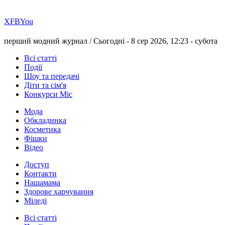
Х
FB
You
перший модний журнал /
Сьогодні - 8 сер 2026, 12:23 -
субота
Всі статті
Події
Шоу та передачі
Діти та сім'я
Конкурси Міс
Мода
Обкладинка
Косметика
Фішки
Відео
Доступ
Контакти
Нашамама
Здорове харчування
Міледі
Всі статті