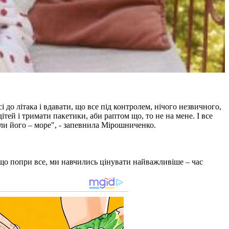
і до літака і вдавати, що все під контролем, нічого незвичного,
ітей і тримати пакетики, аби раптом що, то не на мене. І все
или його – море", - запевнила Мірошниченко.
, що попри все, ми навчились цінувати найважливіше – час