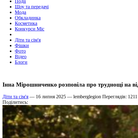
Події
Шоу та передачі
Мода
Обкладинка
Косметика
Конкурси Міс
Діти та сім'я
Фішки
Фото
Відео
Блоги
Інна Мірошниченко розповіла про труднощі на ві
Діти та сім'я
— 16 липня 2025 —
lemberglegion
Переглядів: 1211
Поділитись: