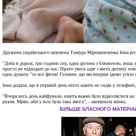
Дружина українського шоумена Тимура Мірошниченка Інна розп
"Доба в дорозі, три години сну, одна дитина з блювотою, інша з 
просто не підходьте до нас. Прати увесь одяг і мити дитину пов
одно думати "то все фігня! Головне, що ми вперше їдемо усією 
Інна додала, що в перший день ніхто навіть не сидів у телефоні
"Вчора весь день кайфували, навіть важко було відволіктися на
разом. Мрію, аби у всіх була така змога", - запевнила жінка.