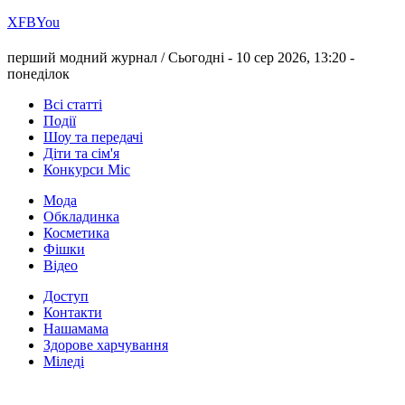
Х
FB
You
перший модний журнал /
Сьогодні - 10 сер 2026, 13:20 -
понеділок
Всі статті
Події
Шоу та передачі
Діти та сім'я
Конкурси Міс
Мода
Обкладинка
Косметика
Фішки
Відео
Доступ
Контакти
Нашамама
Здорове харчування
Міледі