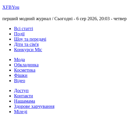
Х
FB
You
перший модний журнал /
Сьогодні - 6 сер 2026, 20:03 -
четвер
Всі статті
Події
Шоу та передачі
Діти та сім'я
Конкурси Міс
Мода
Обкладинка
Косметика
Фішки
Відео
Доступ
Контакти
Нашамама
Здорове харчування
Міледі