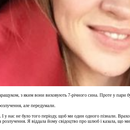
ащуком, з яким вони виховують 7-річного сина. Проте у пари бул
 розлучення, але передумали.
 І у нас не було того періоду, щоб ми один одного пізнали. Вра
розлучення. Я віддала йому свідоцтво про шлюб і казала, що ми