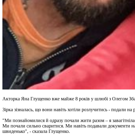
Акторка Яна Глущенко вже майже 8 років у шлюбі з Олегом Збар
Зірка зізналась, що вони навіть хотіли розлучитись - подали на
"Ми познайомилися й одразу почали жити разом – я завагітніла.
Ми почали сильно сваритися. Ми навіть подавали документи на 
швиденько", - сказала Глущенко.