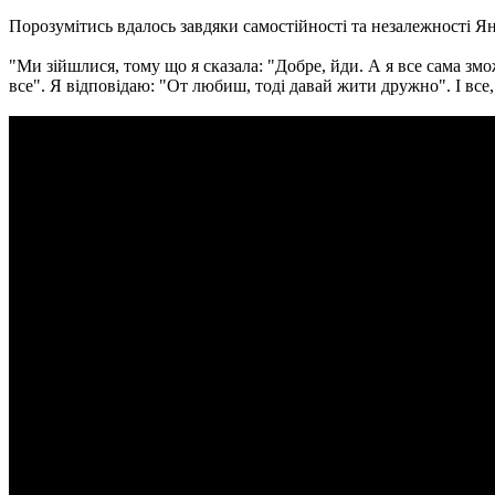
Порозумітись вдалось завдяки самостійності та незалежності Яни,
"Ми зійшлися, тому що я сказала: "Добре, йди. А я все сама змо
все". Я відповідаю: "От любиш, тоді давай жити дружно". І все,