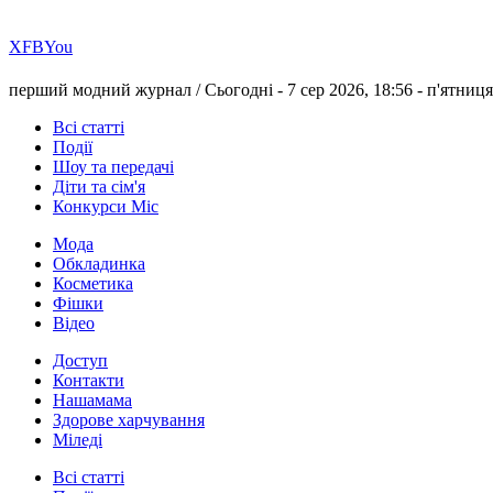
Х
FB
You
перший модний журнал /
Сьогодні - 7 сер 2026, 18:56 -
п'ятниця
Всі статті
Події
Шоу та передачі
Діти та сім'я
Конкурси Міс
Мода
Обкладинка
Косметика
Фішки
Відео
Доступ
Контакти
Нашамама
Здорове харчування
Міледі
Всі статті