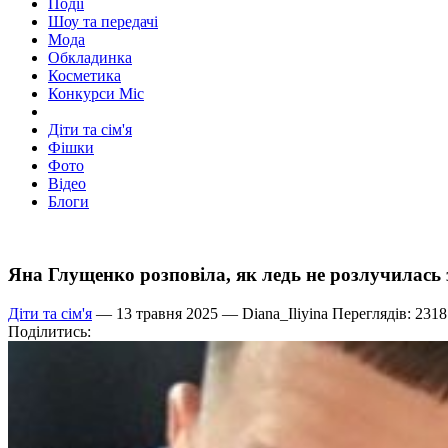
Події
Шоу та передачі
Мода
Обкладинка
Косметика
Конкурси Міс
Діти та сім'я
Фішки
Фото
Відео
Блоги
Яна Глущенко розповіла, як ледь не розлучилась 
Діти та сім'я
— 13 травня 2025 —
Diana_Iliyina
Переглядів: 2318
Поділитись: