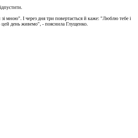
відпустити.
 зі мною". І через дня три повертається й каже: "Люблю тебе і
по цей день живемо", - пояснила Глущенко.