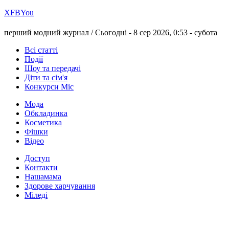
Х
FB
You
перший модний журнал /
Сьогодні - 8 сер 2026, 0:53 -
субота
Всі статті
Події
Шоу та передачі
Діти та сім'я
Конкурси Міс
Мода
Обкладинка
Косметика
Фішки
Відео
Доступ
Контакти
Нашамама
Здорове харчування
Міледі