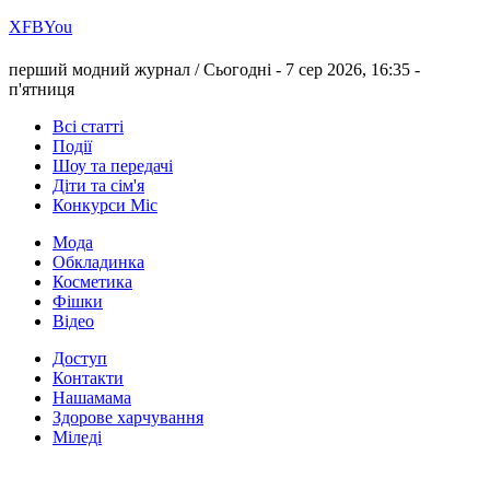
Х
FB
You
перший модний журнал /
Сьогодні - 7 сер 2026, 16:35 -
п'ятниця
Всі статті
Події
Шоу та передачі
Діти та сім'я
Конкурси Міс
Мода
Обкладинка
Косметика
Фішки
Відео
Доступ
Контакти
Нашамама
Здорове харчування
Міледі