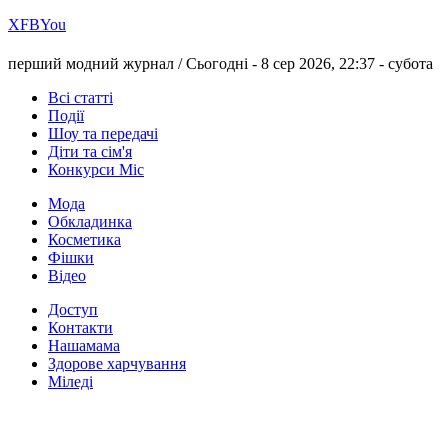
Х
FB
You
перший модний журнал /
Сьогодні - 8 сер 2026, 22:37 -
субота
Всі статті
Події
Шоу та передачі
Діти та сім'я
Конкурси Міс
Мода
Обкладинка
Косметика
Фішки
Відео
Доступ
Контакти
Нашамама
Здорове харчування
Міледі