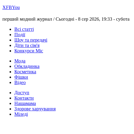
Х
FB
You
перший модний журнал /
Сьогодні - 8 сер 2026, 19:33 -
субота
Всі статті
Події
Шоу та передачі
Діти та сім'я
Конкурси Міс
Мода
Обкладинка
Косметика
Фішки
Відео
Доступ
Контакти
Нашамама
Здорове харчування
Міледі