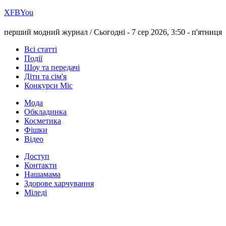
Х
FB
You
перший модний журнал /
Сьогодні - 7 сер 2026, 3:50 -
п'ятниця
Всі статті
Події
Шоу та передачі
Діти та сім'я
Конкурси Міс
Мода
Обкладинка
Косметика
Фішки
Відео
Доступ
Контакти
Нашамама
Здорове харчування
Міледі