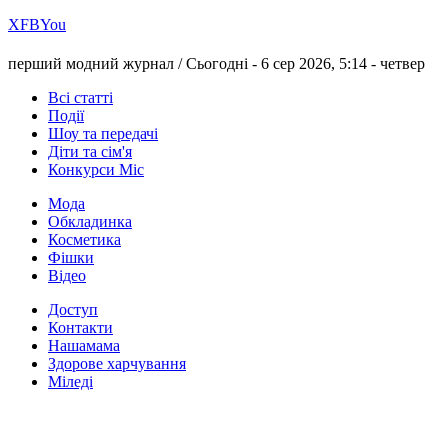
Х
FB
You
перший модний журнал /
Сьогодні - 6 сер 2026, 5:14 -
четвер
Всі статті
Події
Шоу та передачі
Діти та сім'я
Конкурси Міс
Мода
Обкладинка
Косметика
Фішки
Відео
Доступ
Контакти
Нашамама
Здорове харчування
Міледі