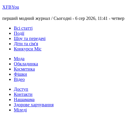
Х
FB
You
перший модний журнал /
Сьогодні - 6 сер 2026, 11:41 -
четвер
Всі статті
Події
Шоу та передачі
Діти та сім'я
Конкурси Міс
Мода
Обкладинка
Косметика
Фішки
Відео
Доступ
Контакти
Нашамама
Здорове харчування
Міледі