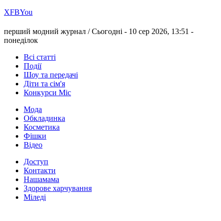
Х
FB
You
перший модний журнал /
Сьогодні - 10 сер 2026, 13:51 -
понеділок
Всі статті
Події
Шоу та передачі
Діти та сім'я
Конкурси Міс
Мода
Обкладинка
Косметика
Фішки
Відео
Доступ
Контакти
Нашамама
Здорове харчування
Міледі