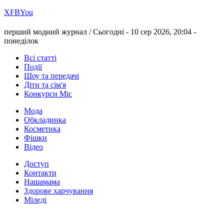
Х
FB
You
перший модний журнал /
Сьогодні - 10 сер 2026, 20:04 -
понеділок
Всі статті
Події
Шоу та передачі
Діти та сім'я
Конкурси Міс
Мода
Обкладинка
Косметика
Фішки
Відео
Доступ
Контакти
Нашамама
Здорове харчування
Міледі