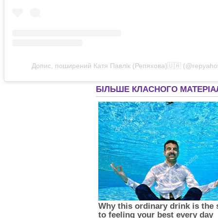
Допис, поширений Катя Павлік (Репяхова)🇺🇦 (@repyaho