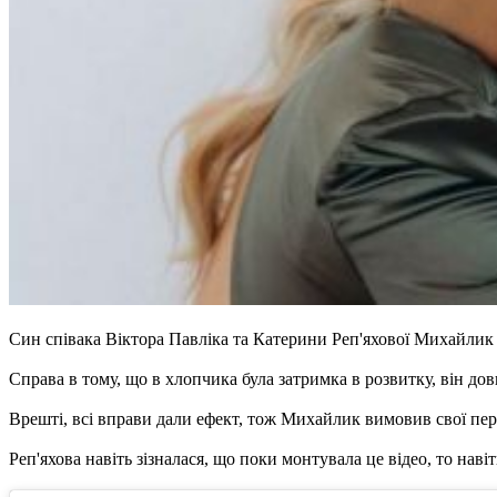
Син співака Віктора Павліка та Катерини Реп'яхової Михайлик 
Справа в тому, що в хлопчика була затримка в розвитку, він дов
Врешті, всі вправи дали ефект, тож Михайлик вимовив свої перш
Реп'яхова навіть зізналася, що поки монтувала це відео, то навіт