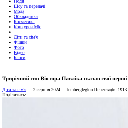
Події
Шоу та передачі
Мода
Обкладинка
Косметика
Конкурси Міс
Діти та сім'я
Фішки
Фото
Відео
Блоги
Трирічний син Віктора Павліка сказав свої перші
Діти та сім'я
— 2 серпня 2024 —
lemberglegion
Переглядів: 1913
Поділитись: