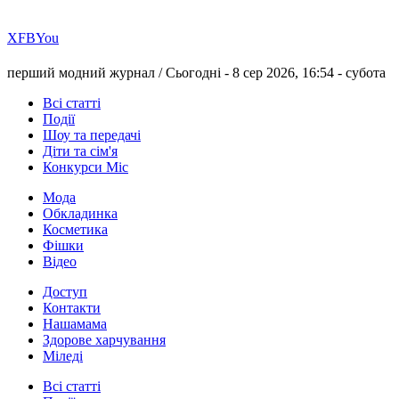
Х
FB
You
перший модний журнал /
Сьогодні - 8 сер 2026, 16:54 -
субота
Всі статті
Події
Шоу та передачі
Діти та сім'я
Конкурси Міс
Мода
Обкладинка
Косметика
Фішки
Відео
Доступ
Контакти
Нашамама
Здорове харчування
Міледі
Всі статті