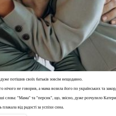
дуже потішив своїх батьків зовсім нещодавно.
го нічого не говорив, а мама возила його по українських та зако
і слова: "Мама" та "персик", що, звісно, дуже розчулило Катери
ь плакала від радості за успіхи сина.