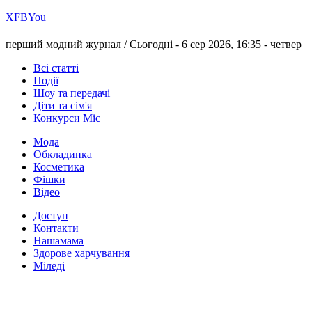
Х
FB
You
перший модний журнал /
Сьогодні - 6 сер 2026, 16:35 -
четвер
Всі статті
Події
Шоу та передачі
Діти та сім'я
Конкурси Міс
Мода
Обкладинка
Косметика
Фішки
Відео
Доступ
Контакти
Нашамама
Здорове харчування
Міледі