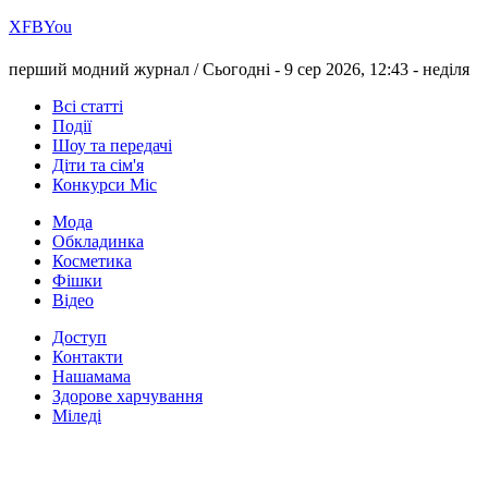
Х
FB
You
перший модний журнал /
Сьогодні - 9 сер 2026, 12:43 -
неділя
Всі статті
Події
Шоу та передачі
Діти та сім'я
Конкурси Міс
Мода
Обкладинка
Косметика
Фішки
Відео
Доступ
Контакти
Нашамама
Здорове харчування
Міледі