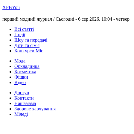
Х
FB
You
перший модний журнал /
Сьогодні - 6 сер 2026, 10:04 -
четвер
Всі статті
Події
Шоу та передачі
Діти та сім'я
Конкурси Міс
Мода
Обкладинка
Косметика
Фішки
Відео
Доступ
Контакти
Нашамама
Здорове харчування
Міледі