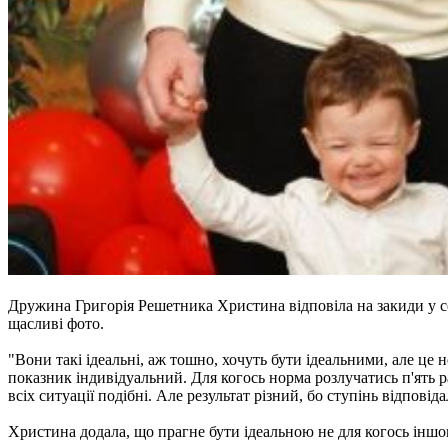
Дружина Григорія Решетника Христина відповіла на закиди у соц
щасливі фото.
"Вони такі ідеальні, аж тошно, хочуть бути ідеальними, але це 
показник індивідуальний. Для когось норма розлучатись п'ять ра
всіх ситуації подібні. Але результат різний, бо ступінь відпові
Христина додала, що прагне бути ідеальною не для когось іншого