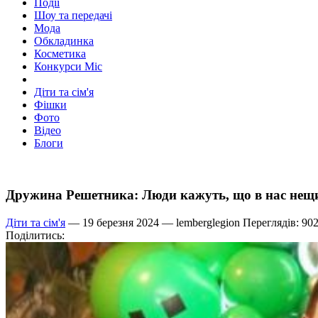
Події
Шоу та передачі
Мода
Обкладинка
Косметика
Конкурси Міс
Діти та сім'я
Фішки
Фото
Відео
Блоги
Дружина Решетника: Люди кажуть, що в нас нещи
Діти та сім'я
— 19 березня 2024 —
lemberglegion
Переглядів: 90
Поділитись: