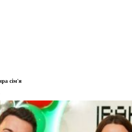
ра сім'я
2