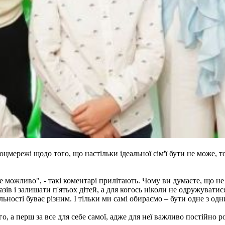
мережі щодо того, що настільки ідеальної сім'ї бути не може, т
не можливо", - такі коментарі прилітають. Чому ви думаєте, що н
зів і залишати п'ятьох дітей, а для когось ніколи не одружувати
дальності буває різним. І тільки ми самі обираємо – бути одне з 
, а перш за все для себе самої, адже для неї важливо постійно р