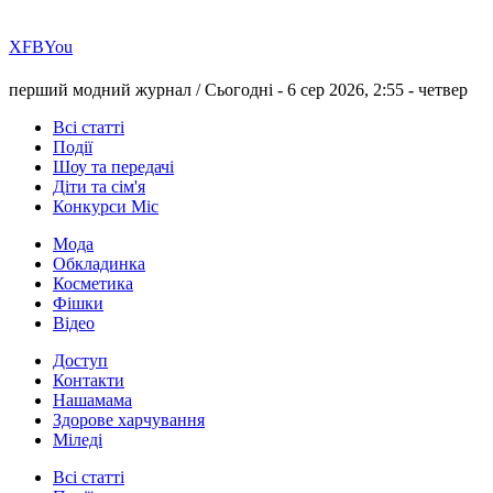
Х
FB
You
перший модний журнал /
Сьогодні - 6 сер 2026, 2:55 -
четвер
Всі статті
Події
Шоу та передачі
Діти та сім'я
Конкурси Міс
Мода
Обкладинка
Косметика
Фішки
Відео
Доступ
Контакти
Нашамама
Здорове харчування
Міледі
Всі статті