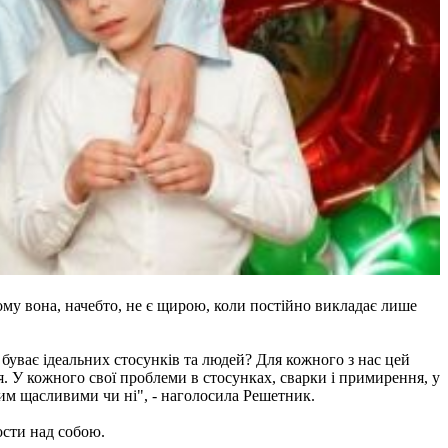
ому вона, начебто, не є щирою, коли постійно викладає лише
е буває ідеальних стосунків та людей? Для кожного з нас цей
ся. У кожного свої проблеми в стосунках, сварки і примирення, у
одним щасливими чи ні", - наголосила Решетник.
ости над собою.