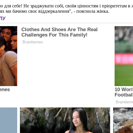
ою для себе! Не зраджувати собі, своїм цінностям і пріоритетам
ях ми бачимо своє віддзеркалення", - пояснила жінка.