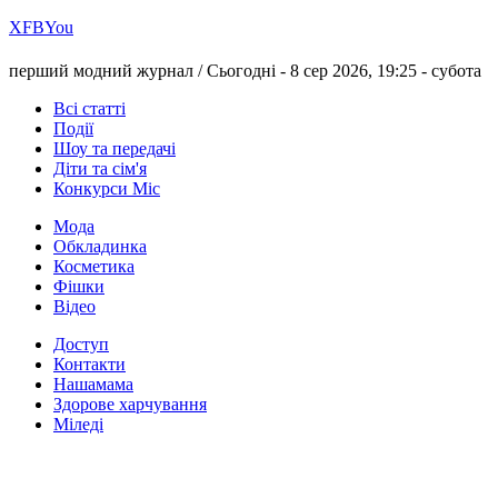
Х
FB
You
перший модний журнал /
Сьогодні - 8 сер 2026, 19:25 -
субота
Всі статті
Події
Шоу та передачі
Діти та сім'я
Конкурси Міс
Мода
Обкладинка
Косметика
Фішки
Відео
Доступ
Контакти
Нашамама
Здорове харчування
Міледі