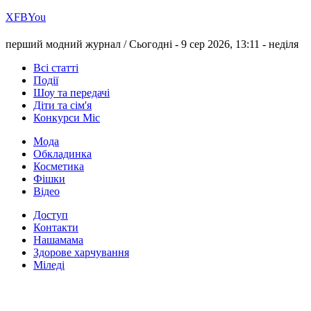
Х
FB
You
перший модний журнал /
Сьогодні - 9 сер 2026, 13:11 -
неділя
Всі статті
Події
Шоу та передачі
Діти та сім'я
Конкурси Міс
Мода
Обкладинка
Косметика
Фішки
Відео
Доступ
Контакти
Нашамама
Здорове харчування
Міледі