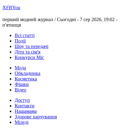
Х
FB
You
перший модний журнал /
Сьогодні - 7 сер 2026, 19:02 -
п'ятниця
Всі статті
Події
Шоу та передачі
Діти та сім'я
Конкурси Міс
Мода
Обкладинка
Косметика
Фішки
Відео
Доступ
Контакти
Нашамама
Здорове харчування
Міледі