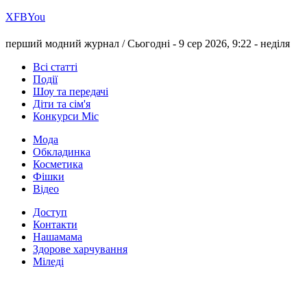
Х
FB
You
перший модний журнал /
Сьогодні - 9 сер 2026, 9:22 -
неділя
Всі статті
Події
Шоу та передачі
Діти та сім'я
Конкурси Міс
Мода
Обкладинка
Косметика
Фішки
Відео
Доступ
Контакти
Нашамама
Здорове харчування
Міледі