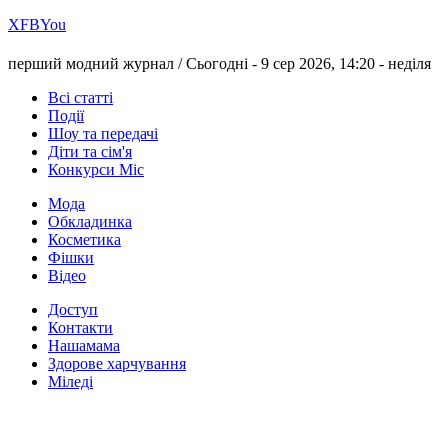
Х
FB
You
перший модний журнал /
Сьогодні - 9 сер 2026, 14:20 -
неділя
Всі статті
Події
Шоу та передачі
Діти та сім'я
Конкурси Міс
Мода
Обкладинка
Косметика
Фішки
Відео
Доступ
Контакти
Нашамама
Здорове харчування
Міледі