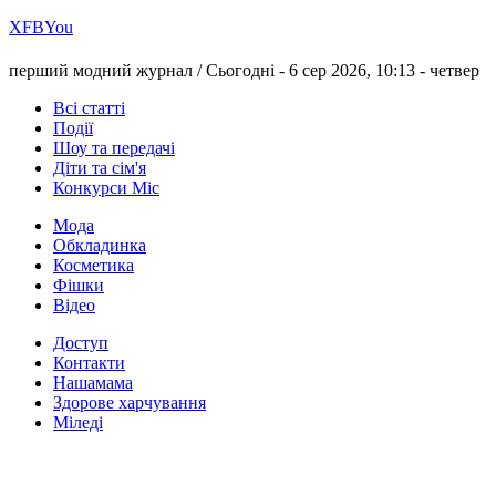
Х
FB
You
перший модний журнал /
Сьогодні - 6 сер 2026, 10:13 -
четвер
Всі статті
Події
Шоу та передачі
Діти та сім'я
Конкурси Міс
Мода
Обкладинка
Косметика
Фішки
Відео
Доступ
Контакти
Нашамама
Здорове харчування
Міледі