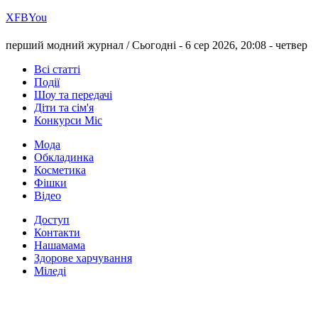
Х
FB
You
перший модний журнал /
Сьогодні - 6 сер 2026, 20:08 -
четвер
Всі статті
Події
Шоу та передачі
Діти та сім'я
Конкурси Міс
Мода
Обкладинка
Косметика
Фішки
Відео
Доступ
Контакти
Нашамама
Здорове харчування
Міледі