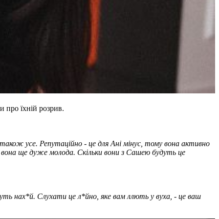
 про їхній розрив.
також усе. Репутаційно - це для Ані мінус, тому вона активно
е вона ще дуже молода. Скільки вони з Сашею будуть це
 нах*й. Слухати це л*йно, яке вам ллють у вуха, - це ваш