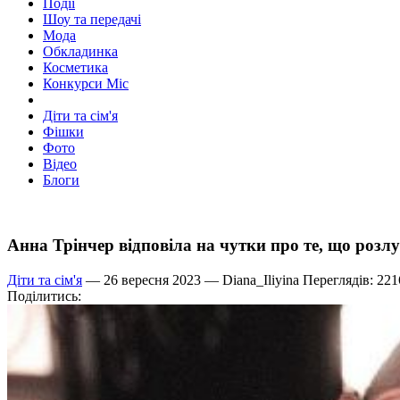
Події
Шоу та передачі
Мода
Обкладинка
Косметика
Конкурси Міс
Діти та сім'я
Фішки
Фото
Відео
Блоги
Анна Трінчер відповіла на чутки про те, що розл
Діти та сім'я
— 26 вересня 2023 —
Diana_Iliyina
Переглядів: 221
Поділитись: