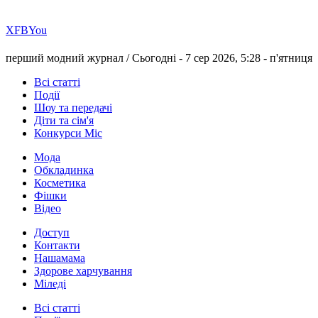
Х
FB
You
перший модний журнал /
Сьогодні - 7 сер 2026, 5:28 -
п'ятниця
Всі статті
Події
Шоу та передачі
Діти та сім'я
Конкурси Міс
Мода
Обкладинка
Косметика
Фішки
Відео
Доступ
Контакти
Нашамама
Здорове харчування
Міледі
Всі статті