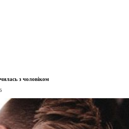
училась з чоловіком
6