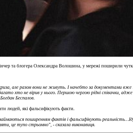
інчер та блогера Олександра Волошина, у мережі поширили чутки
 криза, але разом вони не живуть. І начебто за документами вже 
 багато хто не вірив у нього. Першою чергою рідні співачки, адж
 Богдан Беспалов.
ати людей, які фальсифікують факти.
займаються поширенням фактів і фальсифікують реальність…Ідуть
ляти, це тупо стрьомно", - сказала виконавиця.