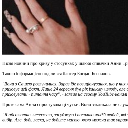
Після новини про кризу у стосунках у шлюбі співачки Анни Тр
Такою інформацією поділився блогер Богдан Беспалов.
"Вони з Сашею розлучилися. Зараз іде позиціонування, що у них
приховує цей факт. Лише 24 вересня був рік їхньому шлюбу, але
приховувати - питання часу", - заявив на своєму YouTube-каналі
Проте сама Анна спростувала ці чутки. Вона закликала не слух
"Я абсолютно зневажаю, засуджую і посилаю нах*й людей, які 
вибір. Але, будь ласка, не будьте масою, якою можна так управ