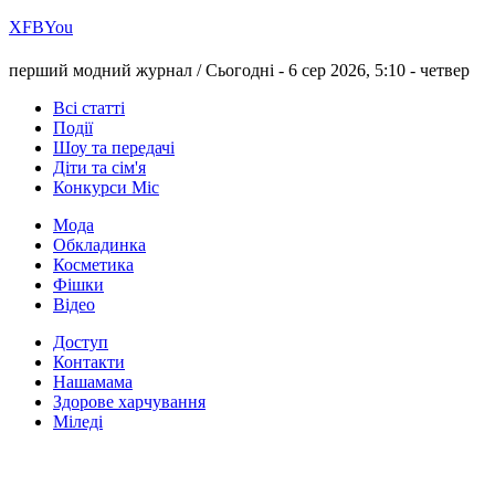
Х
FB
You
перший модний журнал /
Сьогодні - 6 сер 2026, 5:10 -
четвер
Всі статті
Події
Шоу та передачі
Діти та сім'я
Конкурси Міс
Мода
Обкладинка
Косметика
Фішки
Відео
Доступ
Контакти
Нашамама
Здорове харчування
Міледі