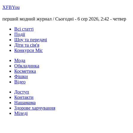
Х
FB
You
перший модний журнал /
Сьогодні - 6 сер 2026, 2:42 -
четвер
Всі статті
Події
Шоу та передачі
Діти та сім'я
Конкурси Міс
Мода
Обкладинка
Косметика
Фішки
Відео
Доступ
Контакти
Нашамама
Здорове харчування
Міледі