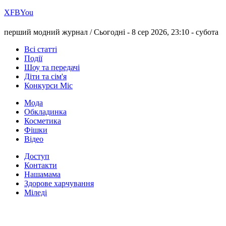
Х
FB
You
перший модний журнал /
Сьогодні - 8 сер 2026, 23:10 -
субота
Всі статті
Події
Шоу та передачі
Діти та сім'я
Конкурси Міс
Мода
Обкладинка
Косметика
Фішки
Відео
Доступ
Контакти
Нашамама
Здорове харчування
Міледі