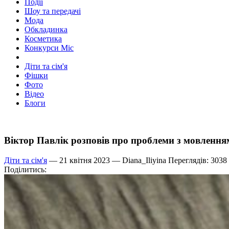
Події
Шоу та передачі
Мода
Обкладинка
Косметика
Конкурси Міс
Діти та сім'я
Фішки
Фото
Відео
Блоги
Віктор Павлік розповів про проблеми з мовленням 
Діти та сім'я
— 21 квітня 2023 —
Diana_Iliyina
Переглядів: 3038
Поділитись: