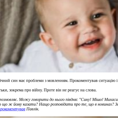
ічний син має проблеми з мовленням. Прокоментував ситуацію і 
ьки, зокрема про війну. Проте він не реагує на слова.
е розмовляє. Можу говорити до нього півдня: "Сину! Мішо! Михасику
. То що ж йому казати? Нащо розповідати про те, що в новинах? 
прокоментував
Павлік.