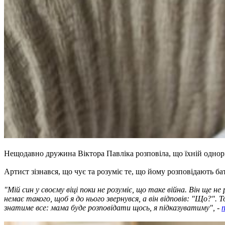
Нещодавно дружина Віктора Павліка розповіла, що їхній однор
Артист зізнався, що чує та розуміє те, що йому розповідають бат
"Мій син у своєму віці поки не розуміє, що таке війна. Він ще н
немає такого, щоб я до нього звернувся, а він відповів: "Що?"
знатиме все: мама буде розповідати щось, я підказуватиму", -